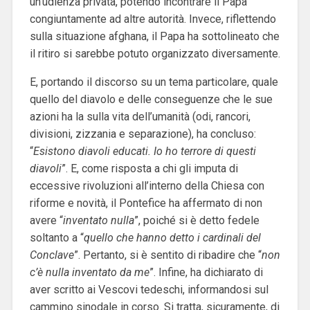
un’udienza privata, potendo incontrare il Papa
congiuntamente ad altre autorità. Invece, riflettendo
sulla situazione afghana, il Papa ha sottolineato che
il ritiro si sarebbe potuto organizzato diversamente.
E, portando il discorso su un tema particolare, quale
quello del diavolo e delle conseguenze che le sue
azioni ha la sulla vita dell’umanità (odi, rancori,
divisioni, zizzania e separazione), ha concluso:
“
Esistono diavoli educati. Io ho terrore di questi
diavoli
”. E, come risposta a chi gli imputa di
eccessive rivoluzioni all’interno della Chiesa con
riforme e novità, il Pontefice ha affermato di non
avere “
inventato nulla
”, poiché si è detto fedele
soltanto a “
quello che hanno detto i cardinali del
Conclave
”. Pertanto, si è sentito di ribadire che “
non
c’è nulla inventato da me
”. Infine, ha dichiarato di
aver scritto ai Vescovi tedeschi, informandosi sul
cammino sinodale in corso. Si tratta, sicuramente, di