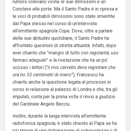
rumors volevano vicine le sue dimissioni e un
Conclave alle porte. Ma il Santo Padre è in ripresa e
le voci di probabili dimissioni sono state smentite
dal Papa stesso nel corso di un’intervista
all’emittente spagnola Cope. Dove, oltre a parlare
delle sue abitudini quotidiane, il Santo Padre ha
affrontato questioni di stretta attualità. Infatti, dopo
aver chiarito che “
mangio di tutto con regolarità, uso
farmaci adeguati
” e la rivelazione che ha un po’
scosso i lettori (“
il mio cervello deve registrare che
ora ho 33 centimetri di meno
”), Francesco ha
chiarito anche la questione legata al processo in
corso in relazione al palazzo di Londra e che, tra gli
imputati, conta per la prima volta il rinvio a giudizio
del Cardinale Angelo Becciu.
Inoltre, durante la lunga intervista all’emittente
radiofonica spagnola, è stato chiesto al Papa se ha
più timore di una dichiarazione di colpevolezza o di