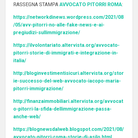
RASSEGNA STAMPA
AVVOCATO PITORRI ROMA
:
https://networkdinews.wordpress.com/2021/08
/05/avv-pitorri-no-alle-fake-news-e-ai-
pregiudizi-sullimmigrazione/
https://ilvolontariato.altervista.org/avvocato-
pitorri-storie-di-immigrati-e-integrazione-in-
italia/
http://bloginvestimentisicuri.altervista.org/stor
ie-successo-del-web-avvocato-iacopo-maria-
pitorri-immigrazione/
http://finanzaimmobiliari.altervista.org/avvocat
o-pitorri-la-sfida-dellimmigrazione-passa-
anche-web/
https://blognewsdalweb.blogspot.com/2021/08/
avvocato-pitorri-roma-storie-di-asilo.html