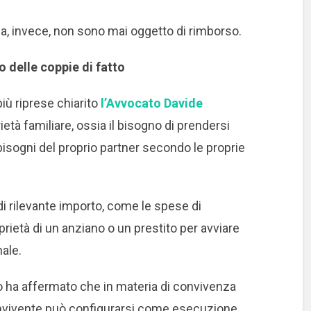
lia, invece, non sono mai oggetto di rimborso.
o delle coppie di fatto
iù riprese chiarito
l’Avvocato Davide
rietà familiare, ossia il bisogno di prendersi
i bisogni del proprio partner secondo le proprie
di rilevante importo, come le spese di
oprietà di un anziano o un prestito per avviare
nale.
lo ha affermato che in materia di convivenza
 convivente può configurarsi come esecuzione