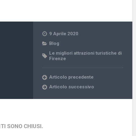
9 Aprile 2020
Blog
Le migliori attrazioni turistiche di
Firenze
Articolo precedente
Articolo successivo
TI SONO CHIUSI.